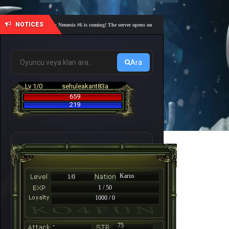
NOTICES
🎓 Academy Nemesis #6 is coming! The server opens on Friday, August 7 at 21:00 – Are you r
Ara
Lv 1/0
sehuleakant83a
659
219
Karus
1/0
1 / 50
1000 / 0
-
75