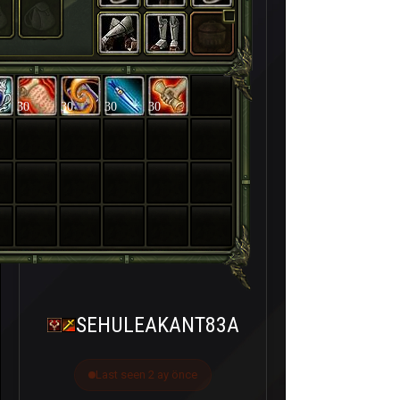
30
30
30
30
SEHULEAKANT83A
Last seen 2 ay önce