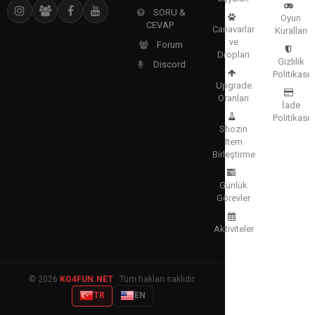
SORU &
Oyun
CEVAP
Canavarlar
Kuralları
ve
Forum
Dropları
Gizlilik
Discord
Politikası
Upgrade
Oranları
İade
Politikası
Shozin
Item
Birleştirme
Günlük
Görevler
Aktiviteler
© 2026
KO4FUN.NET
· Tüm hakları saklıdır.
TR
EN