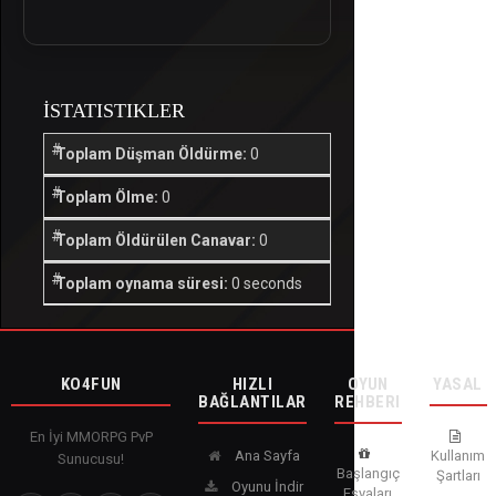
İSTATISTIKLER
Toplam Düşman Öldürme:
0
Toplam Ölme:
0
Toplam Öldürülen Canavar:
0
Toplam oynama süresi:
0 seconds
KO4FUN
HIZLI
OYUN
YASAL
BAĞLANTILAR
REHBERI
En İyi MMORPG PvP
Ana Sayfa
Kullanım
Sunucusu!
Başlangıç
Şartları
Oyunu İndir
Eşyaları