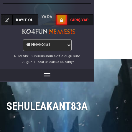
YA DA
KAYIT OL
GIRIŞ YAP
NEMESIS1 Sunucusunun aktif olduğu süre
170 gün 11 saat 38 dakika 54 saniye
Menüyü
Değiştir
SEHULEAKANT83A