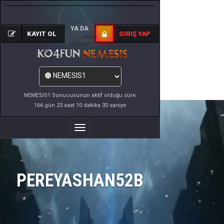
YA DA
KAYIT OL
GIRIŞ YAP
NEMESIS1 Sunucusunun aktif olduğu süre
166 gün 23 saat 10 dakika 30 saniye
Menüyü
Değiştir
PEREYASHAN52B