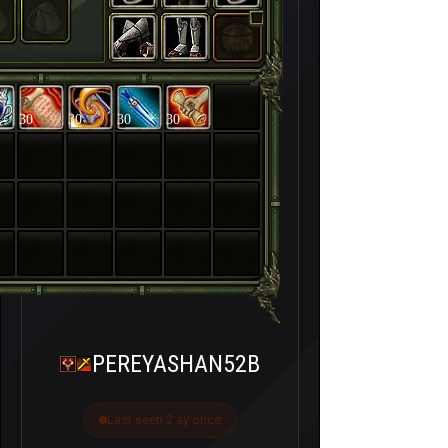
30
30
30
30
PEREYASHAN52B
Last seen 2 ay önce