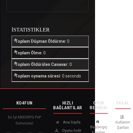
İSTATISTIKLER
Toplam Düşman Öldürme:
0
Toplam Ölme:
0
Toplam Öldürülen Canavar:
0
Toplam oynama süresi:
0 seconds
KO4FUN
HIZLI
OYUN
YASAL
BAĞLANTILAR
REHBERI
En İyi MMORPG PvP
Ana Sayfa
Kullanım
Sunucusu!
Başlangıç
Şartları
Oyunu İndir
Eşyaları