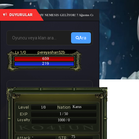
DUYURULAR
🎓 6. ACADEMY NEMESIS GELİYOR! 7 Ağustos Cuma 21:00'da sunucu açılıyor – 10 günlü
Ara
Lv 1/0
pereyashan52b
659
219
Karus
1/0
1 / 50
1000 / 0
-
75