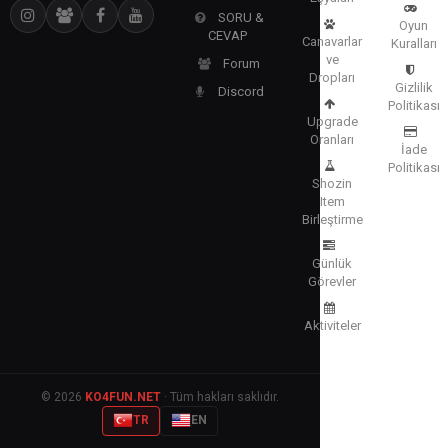
SORU &
Oyun
CEVAP
Canavarlar
Kuralları
ve
Forum
Dropları
Gizlilik
Discord
Politikası
Upgrade
Oranları
İade
Politikası
Shozin
Item
Birleştirme
Günlük
Görevler
Aktiviteler
© 2026
KO4FUN.NET
· Tüm hakları saklıdır.
TR
EN