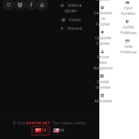
SORU &
Oyun
CEVAP
Canavarlar
Kuralları
ve
Forum
Dropları
Gizlilik
Discord
Politikası
Upgrade
Oranları
İade
Politikası
Shozin
Item
Birleştirme
Günlük
Görevler
Aktiviteler
© 2026
KO4FUN.NET
· Tüm hakları saklıdır.
TR
EN