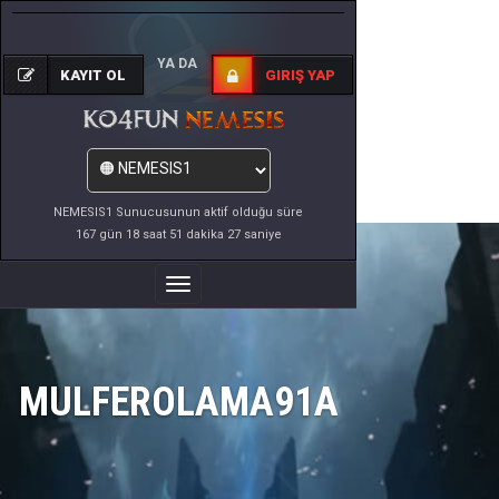
YA DA
KAYIT OL
GIRIŞ YAP
NEMESIS1 Sunucusunun aktif olduğu süre
167 gün 18 saat 51 dakika 27 saniye
Menüyü
Değiştir
MULFEROLAMA91A