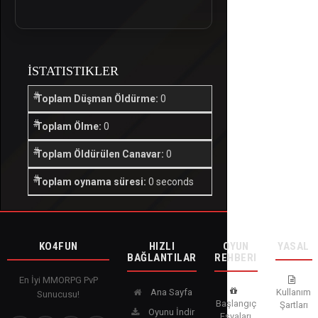
İSTATISTIKLER
Toplam Düşman Öldürme:
0
Toplam Ölme:
0
Toplam Öldürülen Canavar:
0
Toplam oynama süresi:
0 seconds
KO4FUN
HIZLI
OYUN
YASAL
BAĞLANTILAR
REHBERI
En İyi MMORPG PvP
Ana Sayfa
Kullanım
Sunucusu!
Başlangıç
Şartları
Oyunu İndir
Eşyaları