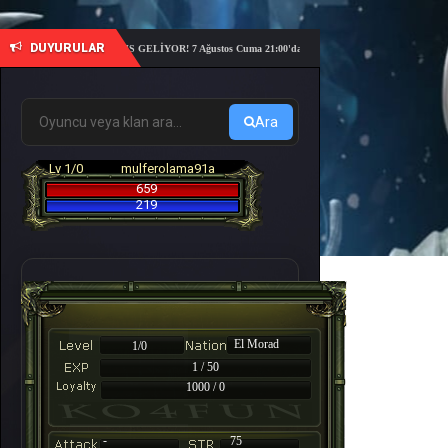
DUYURULAR
 6. ACADEMY NEMESIS GELİYOR! 7 Ağustos Cuma 21:00'da sunucu açılıyor – 10 günlük hızlı tem
Ara
Lv 1/0
mulferolama91a
659
219
El Morad
1/0
1 / 50
1000 / 0
-
75