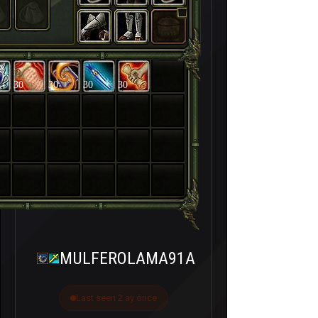
30
30
30
30
MULFEROLAMA91A
Last seen 2 ay önce