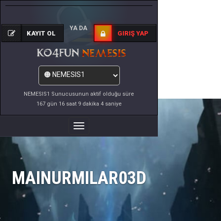
YA DA
KAYIT OL
GIRIŞ YAP
NEMESIS1 Sunucusunun aktif olduğu süre
167 gün 16 saat 9 dakika 4 saniye
Menüyü
Değiştir
MAINURMILAR03D