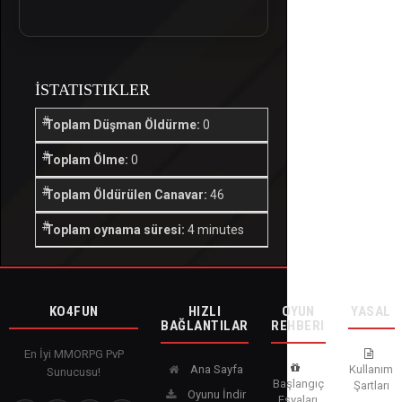
İSTATISTIKLER
Toplam Düşman Öldürme:
0
Toplam Ölme:
0
Toplam Öldürülen Canavar:
46
Toplam oynama süresi:
4 minutes
KO4FUN
HIZLI
OYUN
YASAL
BAĞLANTILAR
REHBERI
En İyi MMORPG PvP
Ana Sayfa
Kullanım
Sunucusu!
Başlangıç
Şartları
Oyunu İndir
Eşyaları