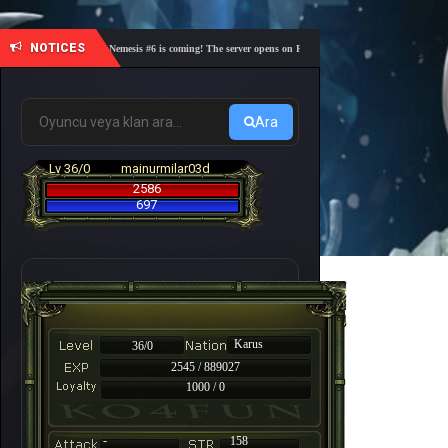
NOTICES
🎓 Academy Nemesis #6 is coming! The server opens on Friday, August 7 at 21:00 – Are you rea
Ara
Lv 36/0
mainurmilar03d
2586
697
Karus
36/0
2545 / 889027
1000 / 0
-
158