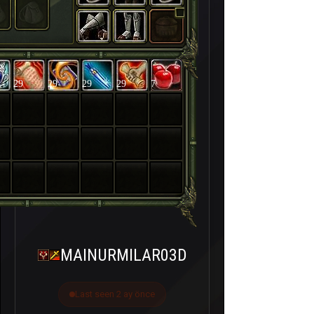
29
29
29
29
7
MAINURMILAR03D
Last seen 2 ay önce