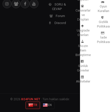
SORU &
Oyun
CEVAP
Canavarlar
Kuralları
ve
Forum
Dropları
Gizlilik
Discord
Politikası
Upgrade
Oranları
İade
Politikası
Shozin
Item
Birleştirme
Günlük
Görevler
Aktiviteler
© 2026
KO4FUN.NET
· Tüm hakları saklıdır.
TR
EN