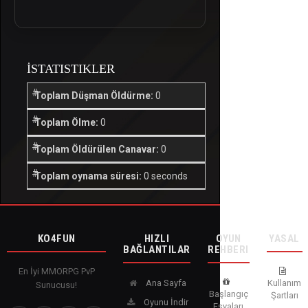
İSTATISTIKLER
Toplam Düşman Öldürme:
0
Toplam Ölme:
0
Toplam Öldürülen Canavar:
0
Toplam oynama süresi:
0 seconds
KO4FUN
HIZLI
OYUN
YASAL
BAĞLANTILAR
REHBERI
En İyi MMORPG PvP
Ana Sayfa
Kullanım
Sunucusu!
Başlangıç
Şartları
Oyunu İndir
Eşyaları