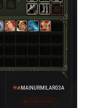
30
30
30
30
MAINURMILAR03A
Last seen 2 ay önce