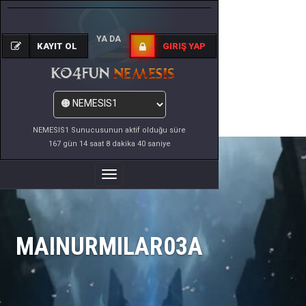
YA DA
KAYIT OL
GIRIŞ YAP
NEMESIS1 Sunucusunun aktif olduğu süre
167 gün 14 saat 8 dakika 40 saniye
Menüyü
Değiştir
MAINURMILAR03A