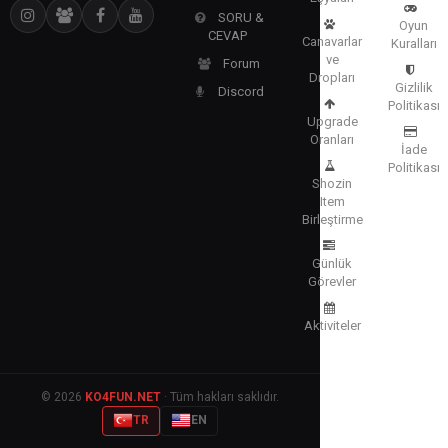
SORU &
Oyun
CEVAP
Canavarlar
Kuralları
ve
Forum
Dropları
Gizlilik
Discord
Politikası
Upgrade
Oranları
İade
Politikası
Shozin
Item
Birleştirme
Günlük
Görevler
Aktiviteler
© 2026
KO4FUN.NET
· Tüm hakları saklıdır.
TR
EN