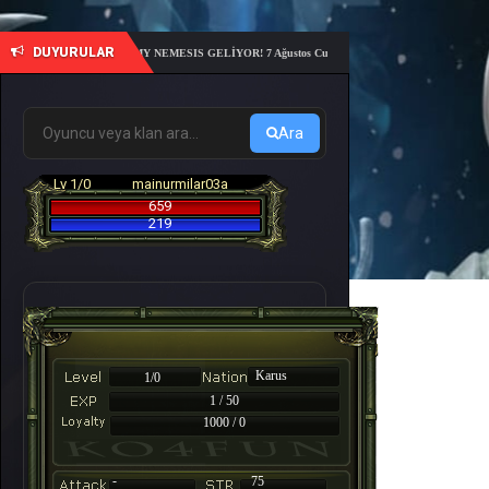
DUYURULAR
🎓 6. ACADEMY NEMESIS GELİYOR! 7 Ağustos Cuma 21:00'da sunucu açılıyor – 10 günlük
Ara
Lv 1/0
mainurmilar03a
659
219
Karus
1/0
1 / 50
1000 / 0
-
75