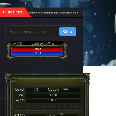
NOTICES
🎓 Academy Nemesis #6 is coming! The server opens on Friday, August 7 at 21:00 – Are you re
Ara
Lv 1/0
gadifayasti71c
659
219
Karus
1/0
1 / 50
1000 / 0
-
75