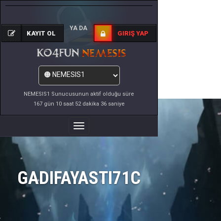
YA DA
KAYIT OL
GIRIŞ YAP
NEMESIS1 Sunucusunun aktif olduğu süre
167 gün 10 saat 52 dakika 36 saniye
Menüyü
Değiştir
GADIFAYASTI71C