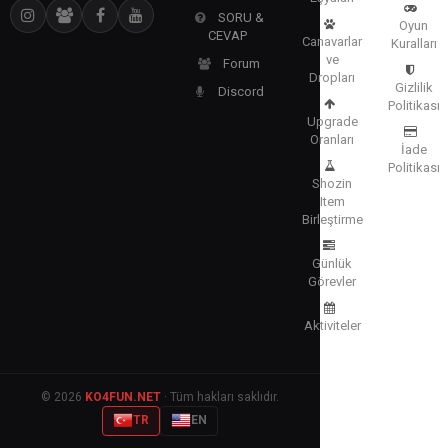
SORU &
Oyun
CEVAP
Canavarlar
Kuralları
ve
Forum
Dropları
Gizlilik
Discord
Politikası
Upgrade
Oranları
İade
Politikası
Shozin
Item
Birleştirme
Günlük
Görevler
Aktiviteler
© 2026
KO4FUN.NET
· Tüm hakları saklıdır.
TR
EN