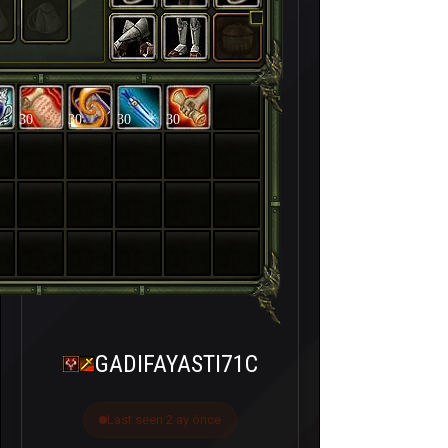
30
30
30
30
GADIFAYASTI71C
Last seen 2 ay önce