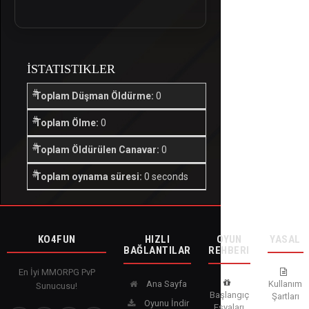
İSTATISTIKLER
Toplam Düşman Öldürme:
0
Toplam Ölme:
0
Toplam Öldürülen Canavar:
0
Toplam oynama süresi:
0 seconds
KO4FUN
HIZLI
OYUN
YASAL
BAĞLANTILAR
REHBERI
En İyi MMORPG PvP
Ana Sayfa
Kullanım
Sunucusu!
Başlangıç
Şartları
Oyunu İndir
Eşyaları