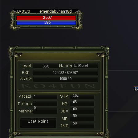
Lv 35/0
emendabuhan18d
2507
586
El Morad
35/0
124932 / 808207
1000 / 0
-
162
-
65
0
60
50
50