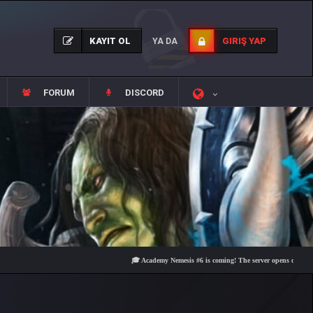
KAYIT OL
GIRIŞ YAP
YA DA
FORUM
DISCORD
🎓 Academy Nemesis #6 is coming! The server opens on Friday, Aug