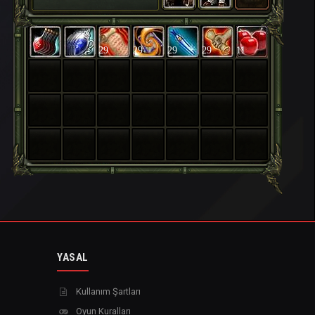
29
29
29
29
11
YASAL
Kullanım Şartları
Oyun Kuralları