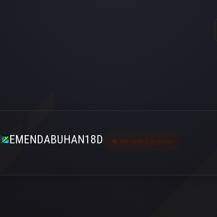
EMENDABUHAN18D
Last seen 2 ay önce