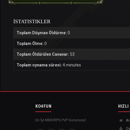
İSTATISTIKLER
Toplam Düşman Öldürme:
0
Toplam Ölme:
0
Toplam Öldürülen Canavar:
53
Toplam oynama süresi:
4 minutes
KO4FUN
HIZLI
En İyi MMORPG PvP Sunucusu!
An
Oy