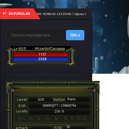
DUYURULAR
🎓 6. ACADEMY NEMESIS GELİYOR! 7 Ağustos Cuma 21:00'da sunucu açılıyor – 10 günl
Ara
Lv 63/0
WizardofCacaaaa
1151
2338
Karus
63/0
100995077 / 159869794
254 / 0
-
50