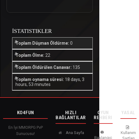
İSTATISTIKLER
Toplam Düşman Öldürme:
0
Toplam Ölme:
22
Toplam Öldürülen Canavar:
135
Toplam oynama süresi:
18 days, 3
hours, 53 minutes
KO4FUN
HIZLI
OYUN
YASAL
BAĞLANTILAR
REHBERI
En İyi MMORPG PvP
Ana Sayfa
Kullanım
Sunucusu!
Başlangıç
Şartları