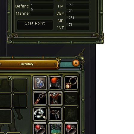
-
50
0
70
251
71