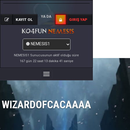
YA DA
KAYIT OL
GIRIŞ YAP
NEMESIS1 Sunucusunun aktif olduğu süre
167 gün 22 saat 13 dakika 41 saniye
Menüyü
Değiştir
WIZARDOFCACAAAA