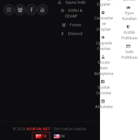
Oyunu İndir
Eşyaları
SORU &
Oyun
CEVAP
Canavarlar
Kuralları
ve
Forum
Dropları
Gizlilik
Discord
Politikası
Upgrade
Oranları
İade
Politikası
Shozin
Item
Birleştirme
Günlük
Görevler
Aktiviteler
© 2026
KO4FUN.NET
· Tüm hakları saklıdır.
TR
EN