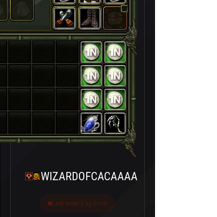
2
WIZARDOFCACAAAA
Last seen 3 ay önce