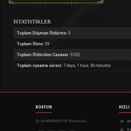
İSTATISTIKLER
Toplam Düşman Öldürme:
0
Toplam Ölme:
39
Toplam Öldürülen Canavar:
9102
Toplam oynama süresi:
7 days, 1 hour, 30 minutes
KO4FUN
HIZLI
En İyi MMORPG PvP Sunucusu!
An
Oy