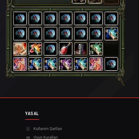
46
2
90
164
24
9
20
25
12
23
16
YASAL
Kullanım Şartları
Oyun Kuralları