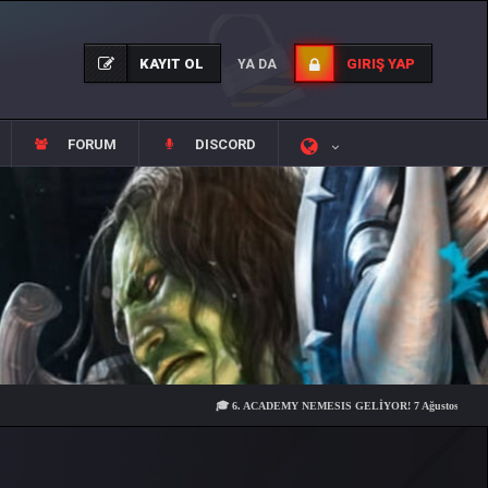
KAYIT OL
GIRIŞ YAP
YA DA
FORUM
DISCORD
🎓 6. ACADEMY NEMESIS GELİYOR! 7 Ağustos Cuma 21:00'da su