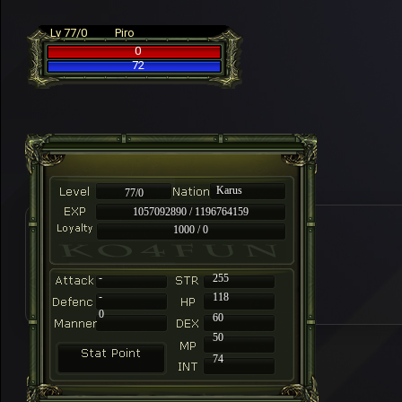
Lv 77/0
Piro
0
72
Karus
77/0
1057092890 / 1196764159
1000 / 0
-
255
-
118
0
60
50
74