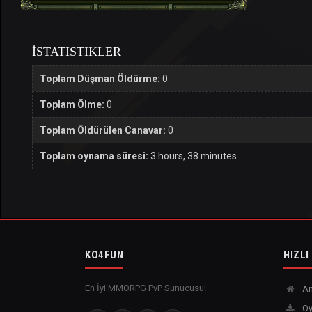
İSTATISTIKLER
Toplam Düşman Öldürme:
0
Toplam Ölme:
0
Toplam Öldürülen Canavar:
0
Toplam oynama süresi:
3 hours, 38 minutes
KO4FUN
HIZLI
En İyi MMORPG PvP Sunucusu!
An
Oy