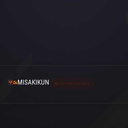
MISAKIKUN
Last seen 4 ay önce