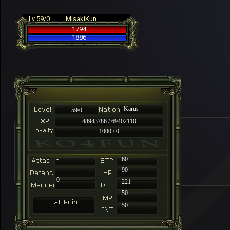
Lv 59/0
MisakiKun
1794
1886
Karus
59/0
48943786 / 69402110
1000 / 0
-
60
-
90
0
221
50
50