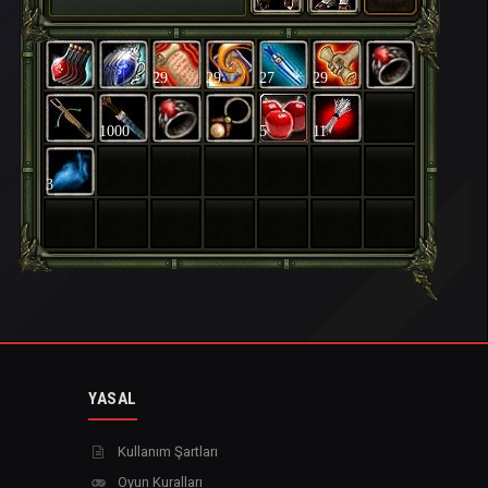
29
29
27
29
1000
5
11
3
YASAL
Kullanım Şartları
Oyun Kuralları