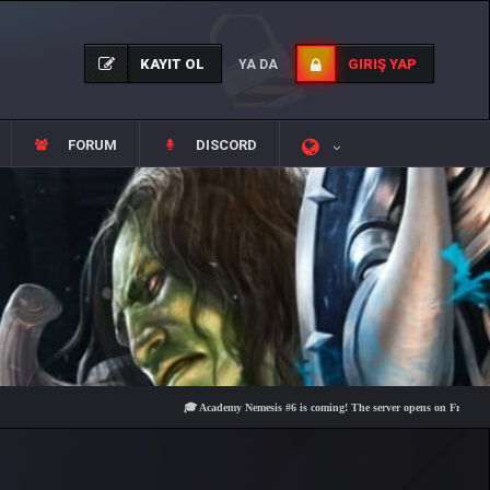
KAYIT OL
GIRIŞ YAP
YA DA
FORUM
DISCORD
🎓 Academy Nemesis #6 is coming! The server opens on Friday, August 7 