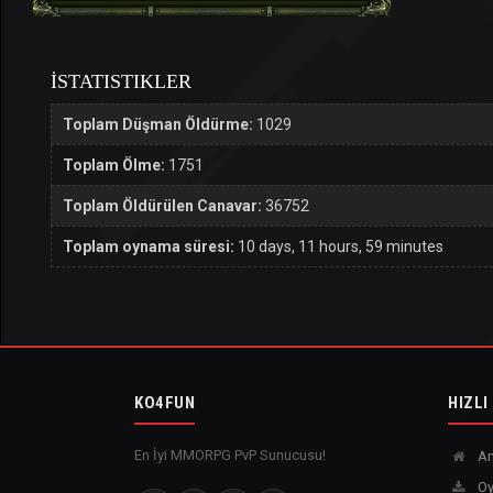
İSTATISTIKLER
Toplam Düşman Öldürme:
1029
Toplam Ölme:
1751
Toplam Öldürülen Canavar:
36752
Toplam oynama süresi:
10 days, 11 hours, 59 minutes
KO4FUN
HIZLI
En İyi MMORPG PvP Sunucusu!
An
Oy