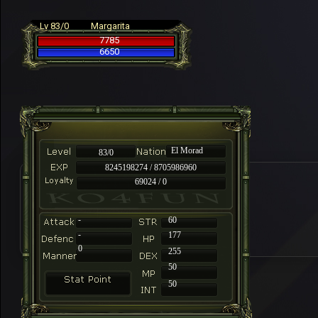
Lv 83/0
Margarita
7785
6650
El Morad
83/0
8245198274 / 8705986960
69024 / 0
-
60
-
177
0
255
50
50