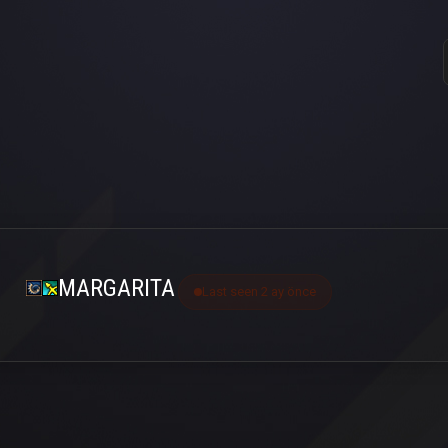
MARGARITA
Last seen 2 ay önce