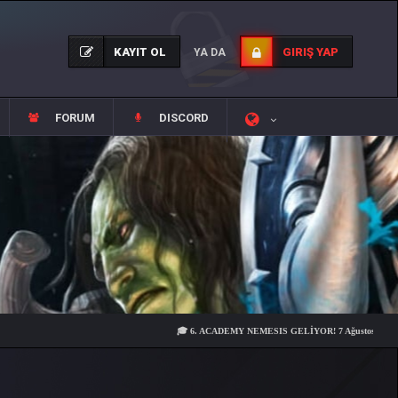
KAYIT OL
GIRIŞ YAP
YA DA
FORUM
DISCORD
🎓 6. ACADEMY NEMESIS GELİYOR! 7 Ağustos Cuma 21:00'da su