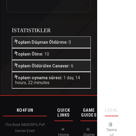
İSTATISTIKLER
Toplam Düşman Öldürme:
0
Toplam Ölme:
10
Toplam Öldürülen Canavar:
6
Toplam oynama süresi:
1 day, 14
hours, 22 minutes
KO4FUN
QUICK
GAME
LEGAL
LINKS
GUIDES
The Best MMORPG PvP
Terms
Server Ever!
Home
Starter
of