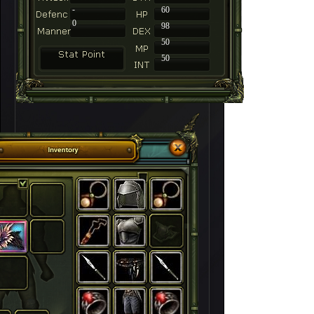
-
60
0
98
50
50