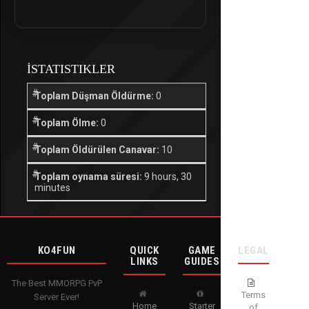
İSTATISTIKLER
Toplam Düşman Öldürme:
0
Toplam Ölme:
0
Toplam Öldürülen Canavar:
10
Toplam oynama süresi:
9 hours, 30
minutes
KO4FUN
QUICK
GAME
LEGAL
LINKS
GUIDES
The Best MMORPG PvP
Terms
Server Ever!
Home
Starter
of