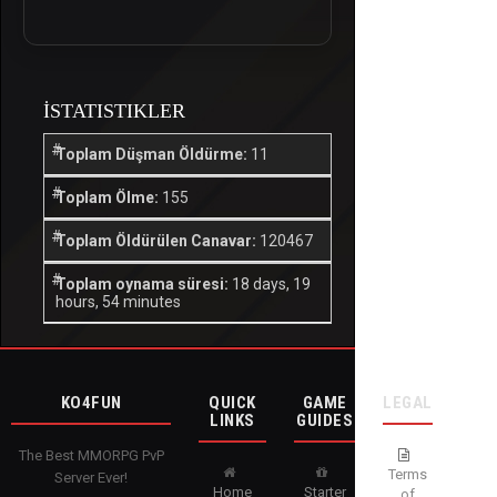
İSTATISTIKLER
Toplam Düşman Öldürme:
11
Toplam Ölme:
155
Toplam Öldürülen Canavar:
120467
Toplam oynama süresi:
18 days, 19
hours, 54 minutes
KO4FUN
QUICK
GAME
LEGAL
LINKS
GUIDES
The Best MMORPG PvP
Terms
Server Ever!
Home
Starter
of