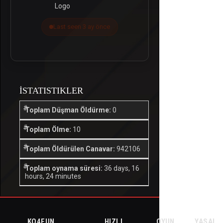
Last seen 3 ay önce
İSTATISTIKLER
Toplam Düşman Öldürme:
0
Toplam Ölme:
10
Toplam Öldürülen Canavar:
942106
Toplam oynama süresi:
36 days, 16
hours, 24 minutes
KO4FUN
HIZLI
OYUN
YASAL