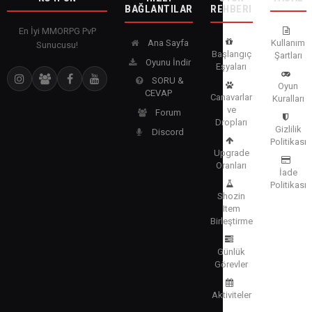
BAĞLANTILAR
REHBERI
En İyi MMORPG PvP
Ana Sayfa
Kullanım
Sunucusu!
Başlangıç
Şartları
Oyunu İndir
Eşyaları
SORU &
Oyun
CEVAP
Canavarlar
Kuralları
ve
Forum
Dropları
Gizlilik
Discord
Politikası
Upgrade
Oranları
İade
Politikası
Shozin
Item
Birleştirme
Günlük
Görevler
Aktiviteler