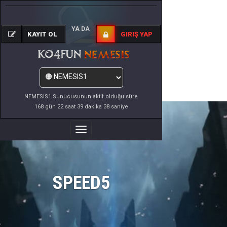
YA DA
KAYIT OL
GIRIŞ YAP
NEMESIS1 Sunucusunun aktif olduğu süre
168 gün 22 saat 39 dakika 38 saniye
Menüyü
Değiştir
SPEED5