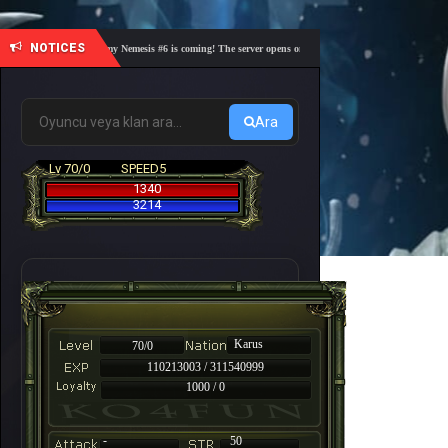
NOTICES
🎓 Academy Nemesis #6 is coming! The server opens on Friday, August 7 at 21:00 – Are you 
Ara
Lv 70/0
SPEED5
1340
3214
Karus
70/0
110213003 / 311540999
1000 / 0
-
50