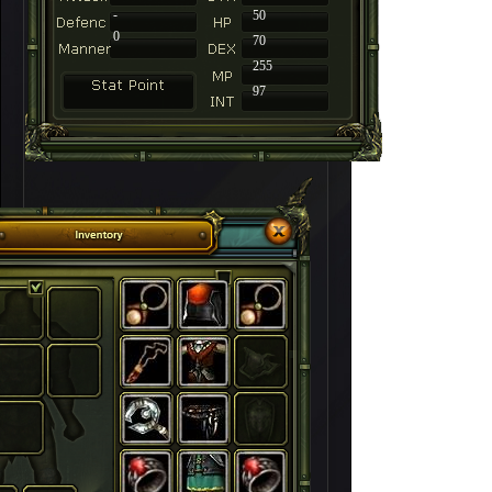
-
50
0
70
255
97