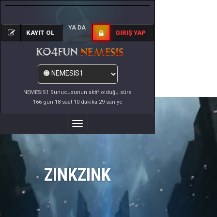
YA DA
KAYIT OL
GIRIŞ YAP
NEMESIS1 Sunucusunun aktif olduğu süre
166 gün 18 saat 10 dakika 29 saniye
Menüyü
Değiştir
ZINKZINK