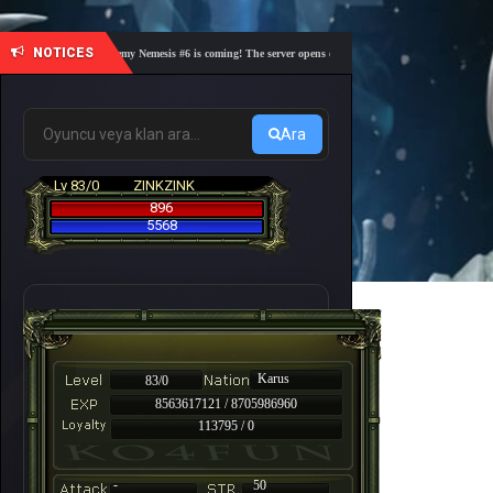
NOTICES
🎓 Academy Nemesis #6 is coming! The server opens on Friday, August 7 at 21:00 – Are you
Ara
Lv 83/0
ZINKZINK
896
5568
Karus
83/0
8563617121 / 8705986960
113795 / 0
-
50