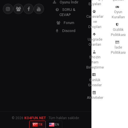
Oyunu İndir
Eşyaları
SORU &
Oyun
CEVAP
Canavarlar
Kuralları
ve
Forum
Dropları
Gizlilik
Discord
Politikası
Upgrade
Oranları
İade
Politikası
Shozin
Item
Birleştirme
Günlük
Görevler
Aktiviteler
© 2026
KO4FUN.NET
· Tüm hakları saklıdır.
TR
EN