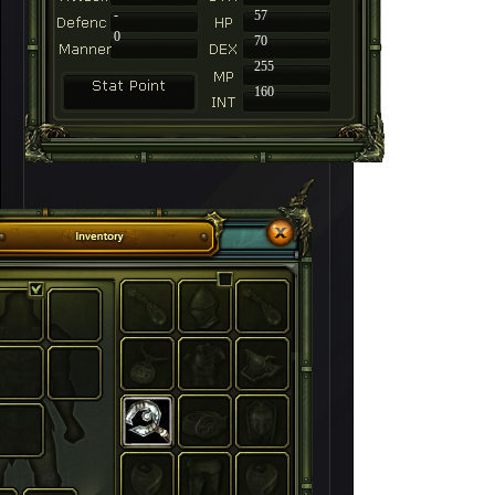
-
57
0
70
255
160