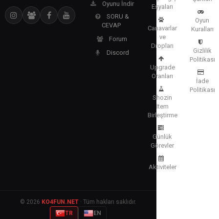
Oyunu İndir
Eşyaları
SORU &
Oyun
CEVAP
Canavarlar
Kuralları
ve
Forum
Dropları
Gizlilik
Discord
Politikası
Upgrade
Oranları
İade
Politikası
Shozin
Item
Birleştirme
Günlük
Görevler
Aktiviteler
© 2026
KO4FUN.NET
· Tüm hakları saklıdır.
TR
EN