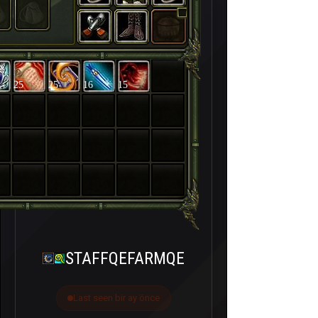
25
25
16
15
STAFFQEFARMQE
Last seen bir ay önce