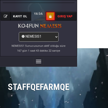
YA DA
KAYIT OL
GIRIŞ YAP
NEMESIS1 Sunucusunun aktif olduğu süre
167 gün 1 saat 43 dakika 22 saniye
Menüyü
Değiştir
STAFFQEFARMQE