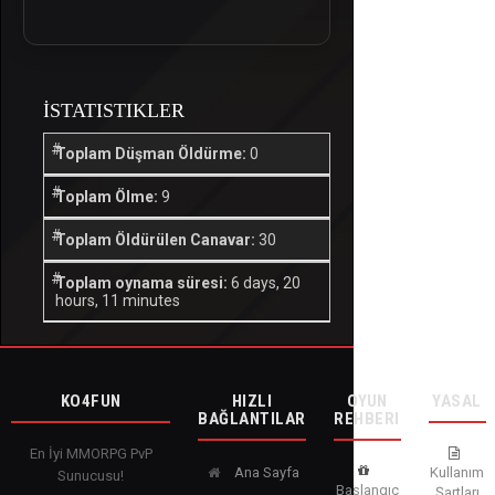
İSTATISTIKLER
Toplam Düşman Öldürme:
0
Toplam Ölme:
9
Toplam Öldürülen Canavar:
30
Toplam oynama süresi:
6 days, 20
hours, 11 minutes
KO4FUN
HIZLI
OYUN
YASAL
BAĞLANTILAR
REHBERI
En İyi MMORPG PvP
Ana Sayfa
Kullanım
Sunucusu!
Başlangıç
Şartları