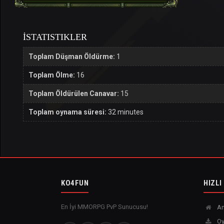
İSTATISTIKLER
Toplam Düşman Öldürme:
1
Toplam Ölme:
16
Toplam Öldürülen Canavar:
15
Toplam oynama süresi:
32 minutes
KO4FUN
HIZLI
En İyi MMORPG PvP Sunucusu!
An
Oy