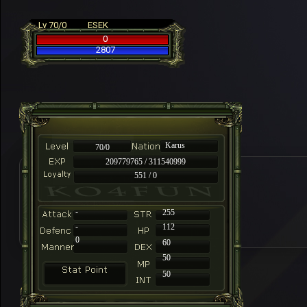
Lv 70/0
ESEK
0
2807
Karus
70/0
209779765 / 311540999
551 / 0
-
255
-
112
0
60
50
50