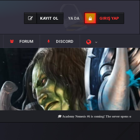
KAYIT OL
GIRIŞ YAP
YA DA
FORUM
DISCORD
🎓 Academy Nemesis #6 is coming! The server opens on Friday, Augu