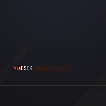
ESEK
Last seen bir ay önce