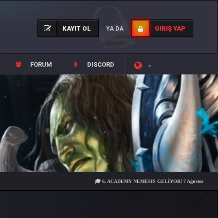
KAYIT OL
GIRIŞ YAP
YA DA
FORUM
DISCORD
🎓 6. ACADEMY NEMESIS GELİYOR! 7 Ağustos Cuma 21:00'da sun