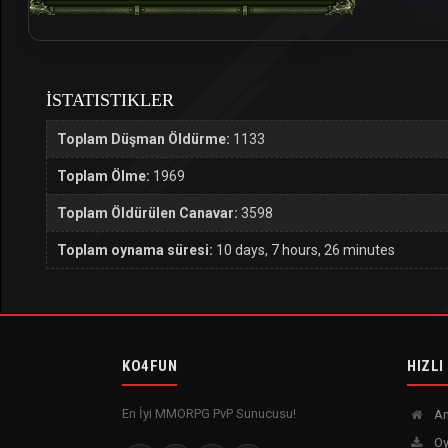
İSTATISTIKLER
Toplam Düşman Öldürme:
1133
Toplam Ölme:
1969
Toplam Öldürülen Canavar:
3598
Toplam oynama süresi:
10 days, 7 hours, 26 minutes
KO4FUN
HIZLI
En İyi MMORPG PvP Sunucusu!
An
Oy