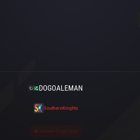
DOGOALEMAN
SouthernKnights
Last seen 29 gün önce