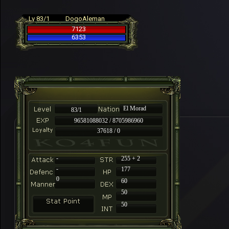
Lv 83/1
DogoAleman
7123
6353
El Morad
83/1
96581088032 / 8705986960
37618 / 0
-
255 + 2
-
177
0
60
50
50