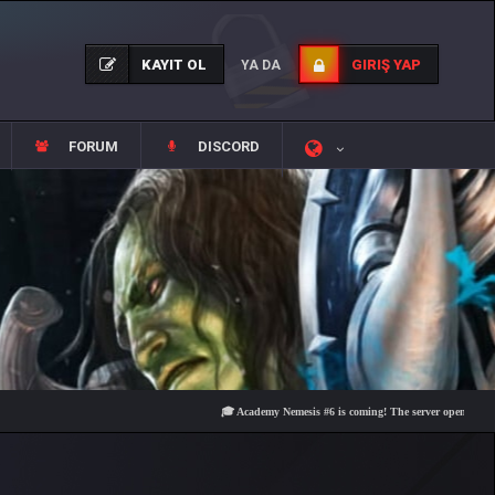
KAYIT OL
GIRIŞ YAP
YA DA
FORUM
DISCORD
🎓 Academy Nemesis #6 is coming! The server opens on Friday, A