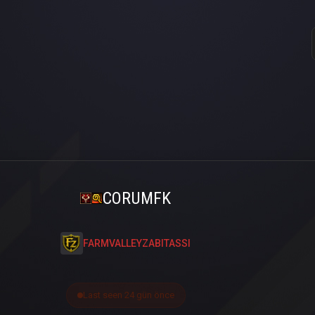
CORUMFK
FARMVALLEYZABITASSI
Last seen 24 gün önce