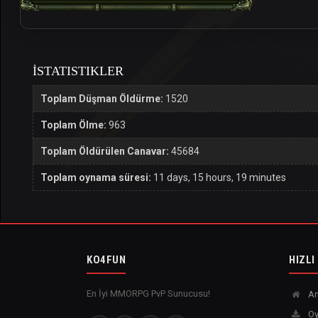
İSTATISTIKLER
Toplam Düşman Öldürme:
1520
Toplam Ölme:
963
Toplam Öldürülen Canavar:
45684
Toplam oynama süresi:
11 days, 15 hours, 19 minutes
KO4FUN
HIZLI
En İyi MMORPG PvP Sunucusu!
An
Oy