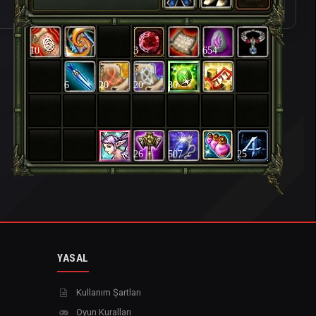
10
12
3
654
6
20
20
30
26
507
25
YASAL
Kullanım Şartları
Oyun Kuralları