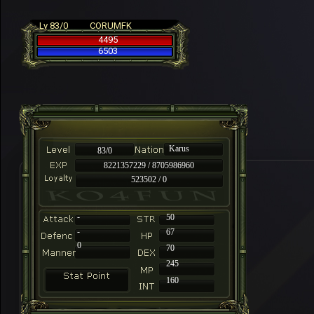
Lv 83/0
CORUMFK
4495
6503
Karus
83/0
8221357229 / 8705986960
523502 / 0
-
50
-
67
0
70
245
160