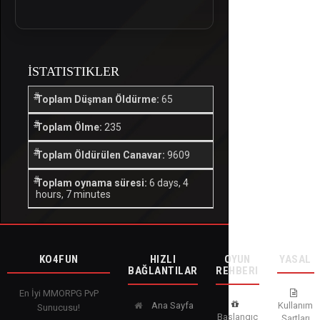
İSTATISTIKLER
Toplam Düşman Öldürme:
65
Toplam Ölme:
235
Toplam Öldürülen Canavar:
9609
Toplam oynama süresi:
6 days, 4
hours, 7 minutes
KO4FUN
HIZLI
OYUN
YASAL
BAĞLANTILAR
REHBERI
En İyi MMORPG PvP
Ana Sayfa
Kullanım
Sunucusu!
Başlangıç
Şartları