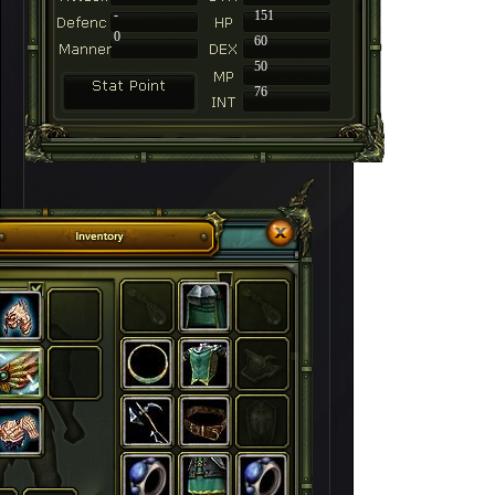
-
151
0
60
50
76