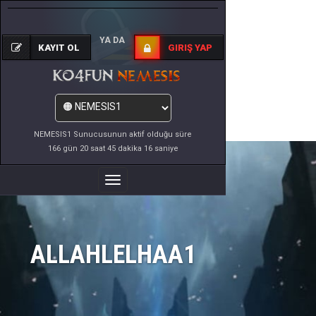
YA DA
KAYIT OL
GIRIŞ YAP
NEMESIS1 Sunucusunun aktif olduğu süre
166 gün 20 saat 45 dakika 16 saniye
Menüyü
Değiştir
ALLAHLELHAA1