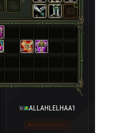
30
30
ALLAHLELHAA1
Last seen bir ay önce