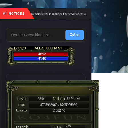
NOTICES
🎓 Academy Nemesis #6 is coming! The server opens on Friday, August 7 at 21:00 – Are you
Ara
Lv 83/0
ALLAHLELHAA1
4692
4140
El Morad
83/0
8705986960 / 8705986960
11692 / 0
-
255