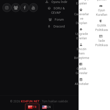
Oyunu İndir
Eşyaları
SORU &
Oyun
CEVAP
Canavarlar
Kuralları
ve
Forum
Dropları
Gizlilik
Discord
Politikası
Upgrade
Oranları
İade
Politikası
Shozin
Item
Birleştirme
Günlük
Görevler
Aktiviteler
© 2026
KO4FUN.NET
· Tüm hakları saklıdır.
TR
EN